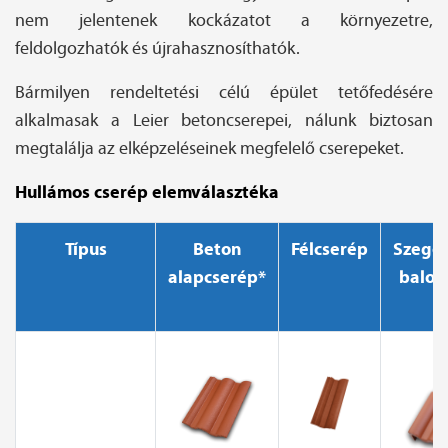
nem jelentenek kockázatot a környezetre,
feldolgozhatók és újrahasznosíthatók.
Bármilyen rendeltetési célú épület tetőfedésére
alkalmasak a Leier betoncserepei, nálunk biztosan
megtalálja az elképzeléseinek megfelelő cserepeket.
Hullámos cserép elemválasztéka
Típus
Beton
Félcserép
Szegél
alapcserép*
balos