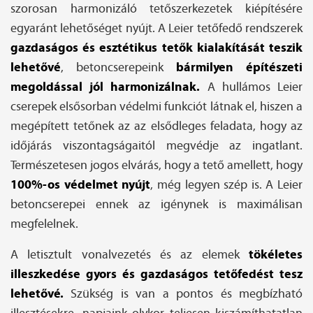
szorosan harmonizáló tetőszerkezetek kiépítésére
egyaránt lehetőséget nyújt. A Leier tetőfedő rendszerek
gazdaságos és esztétikus tetők kialakítását teszik
lehetővé
bármilyen építészeti
, betoncserepeink
megoldással jól harmonizálnak.
A hullámos Leier
cserepek elsősorban védelmi funkciót látnak el, hiszen a
megépített tetőnek az az elsődleges feladata, hogy az
időjárás viszontagságaitól megvédje az ingatlant.
Természetesen jogos elvárás, hogy a tető amellett, hogy
100%-os védelmet nyújt
, még legyen szép is. A Leier
betoncserepei ennek az igénynek is maximálisan
megfelelnek.
tökéletes
A letisztult vonalvezetés és az elemek
illeszkedése gyors és gazdaságos tetőfedést tesz
lehetővé.
Szükség is van a pontos és megbízható