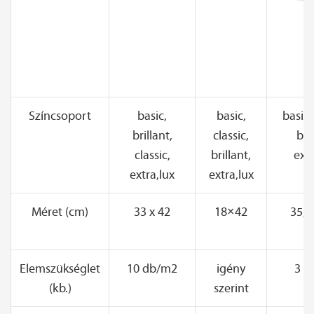
Színcsoport
basic,
basic,
basic, 
brillant,
classic,
bril
classic,
brillant,
extr
extra,lux
extra,lux
Méret (cm)
33 x 42
18×42
35,5 
Elemszükséglet
10 db/m2
igény
3 d
(kb.)
szerint