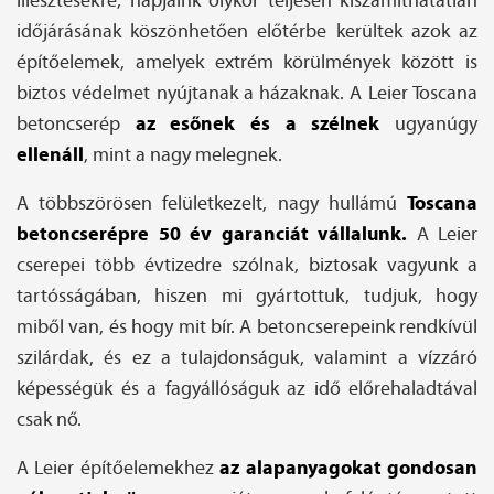
illesztésekre, napjaink olykor teljesen kiszámíthatatlan
időjárásának köszönhetően előtérbe kerültek azok az
építőelemek, amelyek extrém körülmények között is
biztos védelmet nyújtanak a házaknak. A Leier Toscana
az esőnek és a szélnek
betoncserép
ugyanúgy
ellenáll
, mint a nagy melegnek.
Toscana
A többszörösen felületkezelt, nagy hullámú
betoncserépre 50 év garanciát vállalunk.
A Leier
cserepei több évtizedre szólnak, biztosak vagyunk a
tartósságában, hiszen mi gyártottuk, tudjuk, hogy
miből van, és hogy mit bír. A betoncserepeink rendkívül
szilárdak, és ez a tulajdonságuk, valamint a vízzáró
képességük és a fagyállóságuk az idő előrehaladtával
csak nő.
az alapanyagokat gondosan
A Leier építőelemekhez