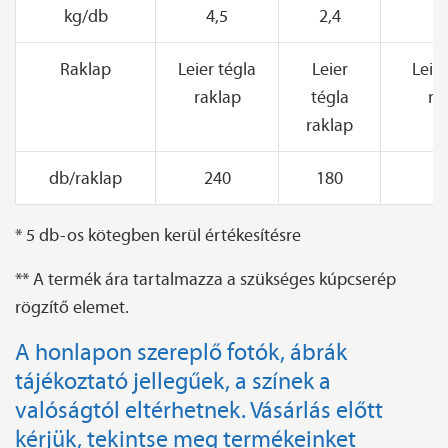
kg/db
4,5
2,4
6
Raklap
Leier tégla
Leier
Leier
raklap
tégla
ra
raklap
db/raklap
240
180
* 5 db-os kötegben kerül értékesítésre
** A termék ára tartalmazza a szükséges kúpcserép
rögzítő elemet.
A honlapon szereplő fotók, ábrák
tájékoztató jellegűek, a színek a
valóságtól eltérhetnek. Vásárlás előtt
kérjük, tekintse meg termékeinket