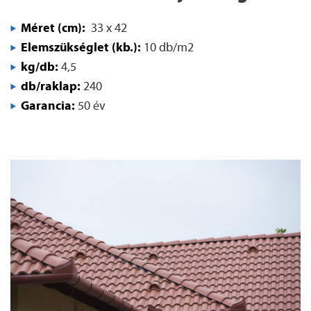
Méret (cm):
33 x 42
Elemszükséglet (kb.):
10 db/m2
kg/db:
4,5
db/raklap:
240
Garancia:
50 év