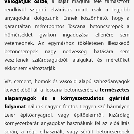
válogatjuk össze
, a saját magunk felé támasztott
rendkívül szigorú elvárások miatt csak a legjobb
anyagokkal dolgozunk. Ennek köszönhető, hogy a
garantáltan méretpontos Toscana betoncserepek a
hőmérséklet gyakori ingadozása ellenére sem
vetemednek. Az egymáshoz tökéletesen illeszkedő
betoncserepek nagy nedvesség hatására sem
veszítenek szilárdságukból, alakjukat és méretüket
ekkor sem változtatják.
Víz, cement, homok és vasoxid alapú színezőanyagok
természetes
keverékéből áll a Toscana betoncserép, a
alapanyagok és a környezettudatos gyártási
folyamat
nálunk nagyon fontos. Legyen szó bármilyen
Leier építőanyagról, vagy építőelemről, kizárólag
környezetbarát anyagokat használunk fel az előállítás
során, a régi, elhasznált, vagy sérült betoncserepek