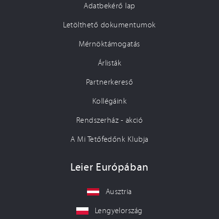
Adatbekérő lap
Letölthető dokumentumok
Mérnöktámogatás
Árlisták
Partnerkereső
Kollégáink
Rendszerház - akció
A Mi Tetőfedőnk Klubja
Leier Európában
Ausztria
Lengyelország