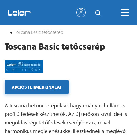
...
Toscana Basic tetőcserép
Toscana Basic tetőcserép
AKCIÓS TERMÉKKÍNÁLAT
A Toscana betoncserepekkel hagyományos hullámos
profilú fedések készíthetők. Az új tetőkön kívül ideális
megoldás régi tetőfedések cseréjéhez is, mivel
harmonikus megjelenésükkel illeszkednek a meglévő