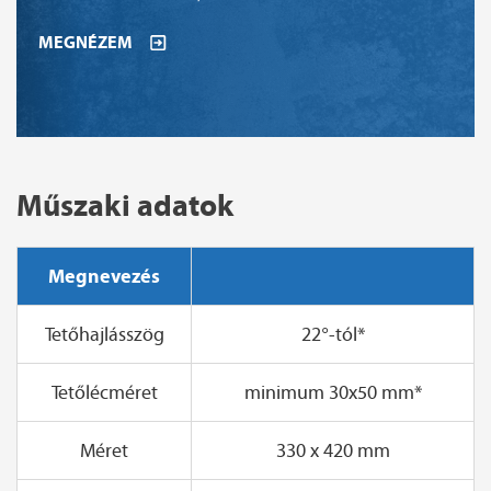
MEGNÉZEM
Műszaki adatok
Megnevezés
Tetőhajlásszög
22°-tól*
Tetőlécméret
minimum 30x50 mm*
Méret
330 x 420 mm