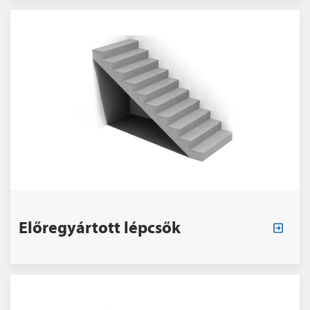
Előregyártott lépcsők