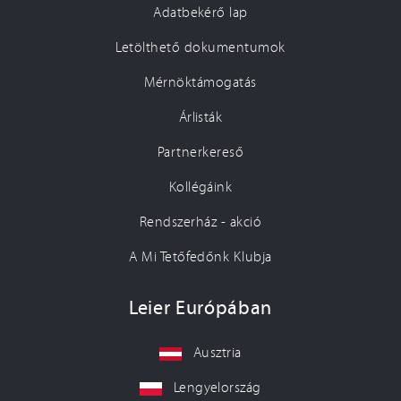
Adatbekérő lap
Letölthető dokumentumok
Mérnöktámogatás
Árlisták
Partnerkereső
Kollégáink
Rendszerház - akció
A Mi Tetőfedőnk Klubja
Leier Európában
Ausztria
Lengyelország