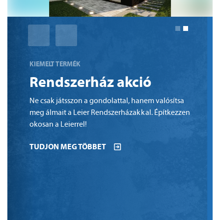
KIEMELT TERMÉK
Állati jó színek
Megérkeztek a Leier Kaiserstein térkövek új
színei
TUDJON MEG TÖBBET