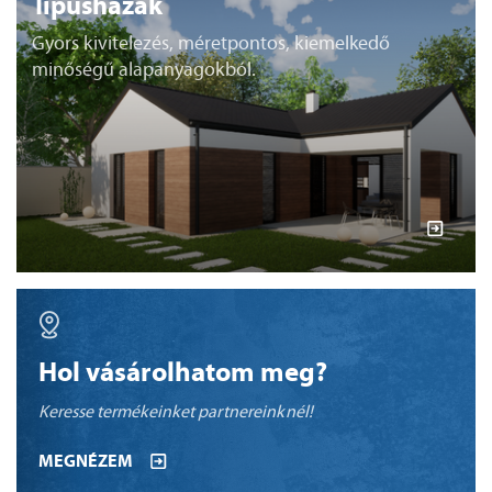
Típusházak
Gyors kivitelezés, méretpontos, kiemelkedő
minőségű alapanyagokból.
Hol vásárolhatom meg?
Keresse termékeinket partnereinknél!
MEGNÉZEM