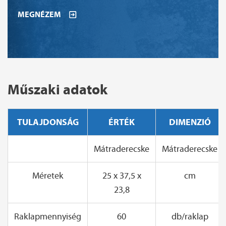
MEGNÉZEM
Műszaki adatok
TULAJDONSÁG
ÉRTÉK
DIMENZIÓ
Mátraderecske
Mátraderecske
Méretek
25 x 37,5 x
cm
23,8
Raklapmennyiség
60
db/raklap