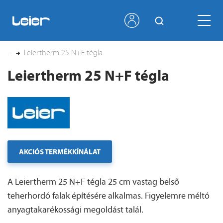
...
Leiertherm 25 N+F tégla
Leiertherm 25 N+F tégla
AKCIÓS TERMÉKKÍNÁLAT
A Leiertherm 25 N+F tégla 25 cm vastag belső
teherhordó falak építésére alkalmas. Figyelemre méltó
anyagtakarékossági megoldást talál.