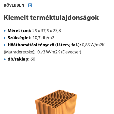
BŐVEBBEN
Kiemelt terméktulajdonságok
Méret (cm):
25 x 37,5 x 23,8
Szükséglet:
10,7 db/m2
Hőátbocsátási tényező (U.terv, fal.):
0,85 W/m2K
(Mátraderecske); 0,73 W/m2K (Devecser)
db/raklap:
60