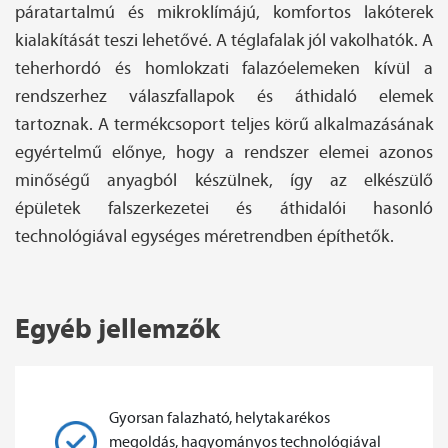
páratartalmú és mikroklímájú, komfortos lakóterek
kialakítását teszi lehetővé. A téglafalak jól vakolhatók. A
teherhordó és homlokzati falazóelemeken kívül a
rendszerhez válaszfallapok és áthidaló elemek
tartoznak. A termékcsoport teljes körű alkalmazásának
egyértelmű előnye, hogy a rendszer elemei azonos
minőségű anyagból készülnek, így az elkészülő
épületek falszerkezetei és áthidalói hasonló
technológiával egységes méretrendben építhetők.
Egyéb jellemzők
Gyorsan falazható, helytakarékos
megoldás, hagyományos technológiával