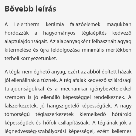
Bővebb leírás
A Leiertherm kerámia falazóelemek magukban
hordozzák a hagyományos téglaépítés kedvező
alaptulajdonságait. Az alapanyagként felhasznált agyag
kitermelése és újra feldolgozása minimális mértékben
terheli környezetünket.
A tégla nem éghető anyag, ezért az abból épített házak
jól ellenállnak a tűznek. A téglafalak kedvező szilárdsági
tulajdonságokkal és a mechanikai igénybevételekkel
szemben is jó ellenálló képességgel rendelkeznek. A
falszerkezetek, jó hangszigetelő képességűek. A nagy
tömörségű téglaszerkezetek kiemelkedő hőtároló
képességűek és hőfok csillapításúak. A téglának jók a
légnedvesség-szabályozási képességei, ezért kellemes