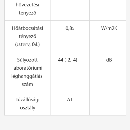
hővezetési
tényező
Hőátbocsátási
0,85
W/m2K
tényező
(U.terv, fal.)
Súlyozott
44 (-2,-4)
dB
laboratóriumi
léghanggátlási
szám
Tűzállósági
A1
osztály