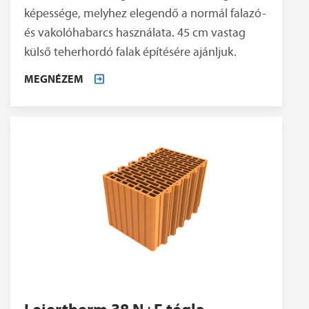
képessége, melyhez elegendő a normál falazó-
és vakolóhabarcs használata. 45 cm vastag
külső teherhordó falak építésére ajánljuk.
MEGNÉZEM
Leiertherm 38 N+F tégla