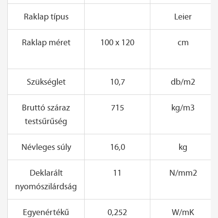
Raklap típus
Leier
Raklap méret
100 x 120
cm
Szükséglet
10,7
db/m2
Bruttó száraz
715
kg/m3
testsűrűség
Névleges súly
16,0
kg
Deklarált
11
N/mm2
nyomószilárdság
Egyenértékű
0,252
W/mK