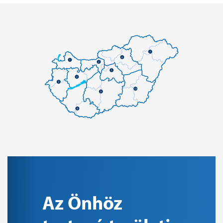
Az Önhöz