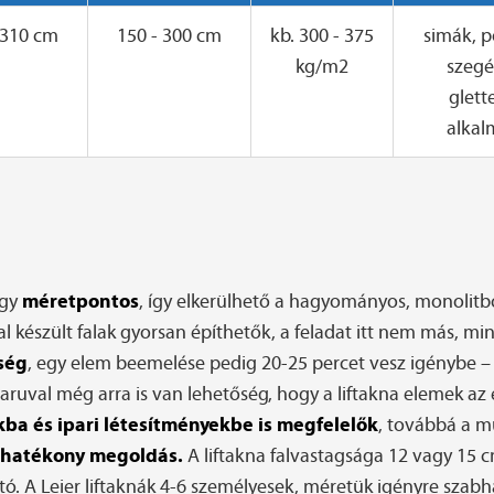
 310 cm
150 - 300 cm
kb. 300 - 375
simák, 
kg/m2
szegé
glett
alkal
méretpontos
ogy
, így elkerülhető a hagyományos, monolitból
al készült falak gyorsan építhetők, a feladat itt nem más, 
ség
, egy elem beemelése pedig 20-25 percet vesz igénybe – 
ruval még arra is van lehetőség, hogy a liftakna elemek az 
ba és ipari létesítményekbe is megfelelők
, továbbá a m
éghatékony megoldás.
A liftakna falvastagsága 12 vagy 15 cm
tható. A Leier liftaknák 4-6 személyesek, méretük igényre sz