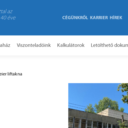
tal az
 40 éve
CÉGÜNKRŐL
KARRIER
HÍREK
taház
Viszonteladóink
Kalkulátorok
Letölthető dok
eier liftakna