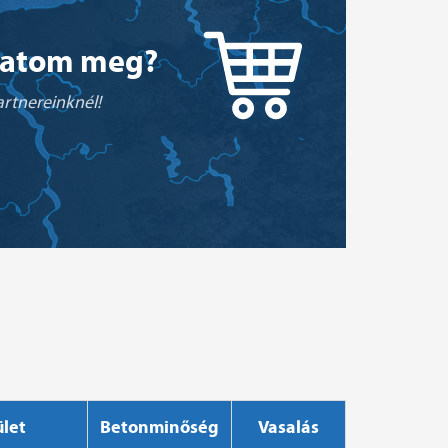
hatom meg?
rtnereinknél!
ület
Betonminőség
Vasalás