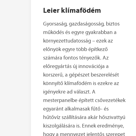
Leier klímafödém
Gyorsaság, gazdaságosság, biztos
működés és egyre gyakrabban a
környezettudatosság – ezek az
előnyök egyre több építkező
számára fontos tényezők. Az
előregyártás új innovációja a
korszerű, a gépészet beszerelését
könnyítő klímafödém is ezekre az
igényekre ad választ. A
mesterpanelbe épített csővezetékek
egyaránt alkalmasak fűtő- és
hűtővíz szállítására akár hőszivattyú
kiszolgálására is. Ennek eredménye,
hogy a mennyezet jelentős szerepet