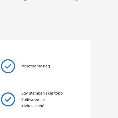
Méretpontosság
Egy ütemben akár több
építési szint is
kivitelezhető