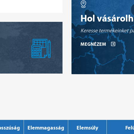
Hol vásárol
Keresse termékeinket pa
MEGNÉZEM
osszúság
Elemmagasság
Elemsúly
Fel