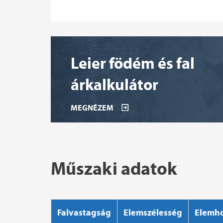
Leier födém és fal
árkalkulátor
MEGNÉZEM
Műszaki adatok
Falvastagság
Elemszélesség
Elemh