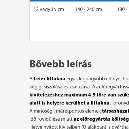
12 vagy 15 cm
140 - 240 cm
180 -
Bővebb leírás
Leier liftakna
A
egyik legnagyobb előnye, h
végigcsiszolása és zsaluzása. Az előregyártáss
kivitelezéshez maximum 4-5 főre van szük
alatt is helyére kerülhet a liftakna.
Toronyda
társasházak
A minőségi, méretpontos elemek
az előregyártás költs
idő rövidülése miatt
illetve nyitott kivitelben (U alakban) is gyár