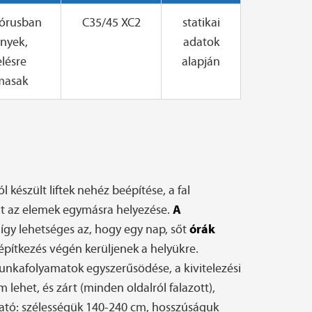
pórusban
C35/45 XC2
statikai
nyek,
adatok
elésre
alapján
masak
 készült liftek nehéz beépítése, a fal
A
mint az elemek egymásra helyezése.
órák
így lehetséges az, hogy egy nap, sőt
építkezés végén kerüljenek a helyükre.
unkafolyamatok egyszerűsödése, a kivitelezési
 lehet, és zárt (minden oldalról falazott),
abható: szélességük 140-240 cm, hosszúságuk