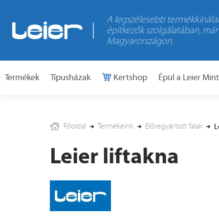
A legszélesebb termékkínálat
építkezők szolgálatában, már
Magyarországon.
Termékek
Típusházak
Kertshop
Épül a Leier Min
Főoldal
Termékeink
Előregyártott falak
L
Leier liftakna