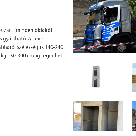
és zárt (minden oldalról
is gyártható. A Leier
zabható: szélességük 140-240
g 150-300 cm-ig terjedhet.