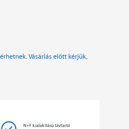
érhetnek. Vásárlás előtt kérjük,
N+F kialakítású távtartó