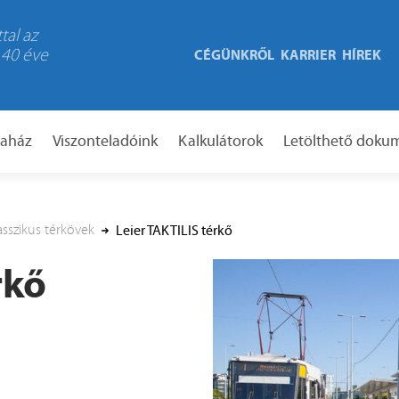
tal az
 40 éve
CÉGÜNKRŐL
KARRIER
HÍREK
taház
Viszonteladóink
Kalkulátorok
Letölthető dok
asszikus térkövek
Leier TAKTILIS térkő
rkő