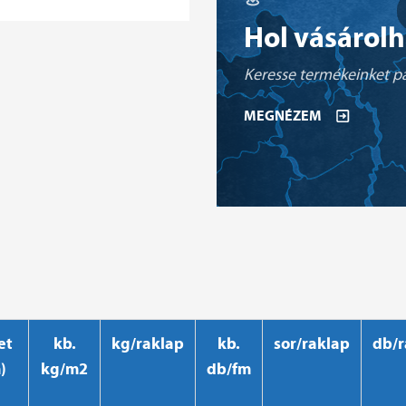
Hol vásárol
Keresse termékeinket pa
MEGNÉZEM
et
kb.
kg/raklap
kb.
sor/raklap
db/r
)
kg/m2
db/fm