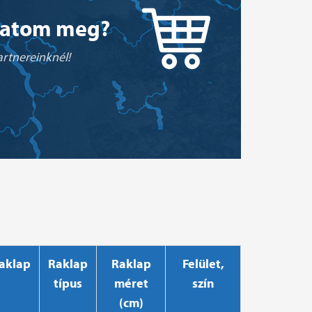
hatom meg?
rtnereinknél!
aklap
Raklap
Raklap
Felület,
típus
méret
szín
(cm)