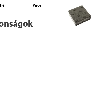
ehér
Piros
donságok