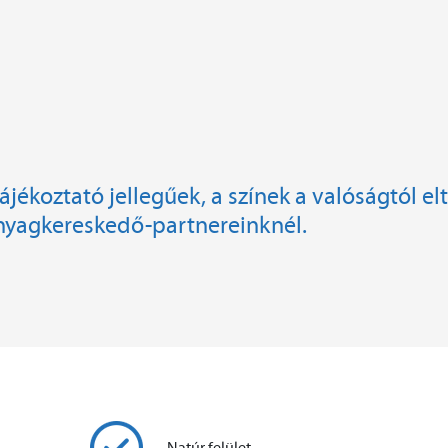
jékoztató jellegűek, a színek a valóságtól elt
nyagkereskedő-partnereinknél.
Natúr felület