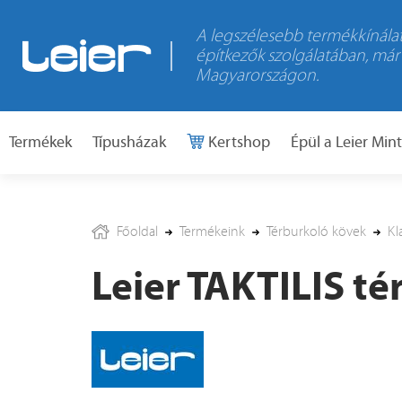
A legszélesebb termékkínálat
építkezők szolgálatában, már
Magyarországon.
Termékek
Típusházak
Kertshop
Épül a Leier Min
Főoldal
Termékeink
Térburkoló kövek
Kl
Leier TAKTILIS té