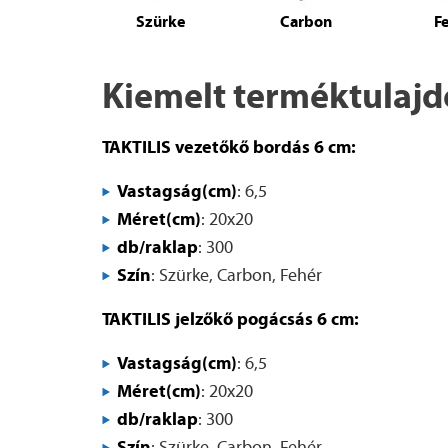
Szürke
Carbon
F
Kiemelt terméktulaj
TAKTILIS vezetőkő bordás 6 cm:
Vastagság(cm)
: 6,5
Méret(cm)
: 20x20
db/raklap
: 300
Szín
: Szürke, Carbon, Fehér
TAKTILIS jelzőkő pogácsás 6 cm:
Vastagság(cm)
: 6,5
Méret(cm)
: 20x20
db/raklap
: 300
Szín
: Szürke, Carbon, Fehér