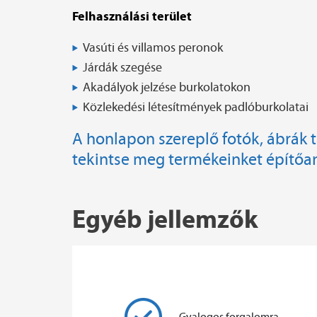
Felhasználási terület
Vasúti és villamos peronok
Járdák szegése
Akadályok jelzése burkolatokon
Közlekedési létesítmények padlóburkolatai
A honlapon szereplő fotók, ábrák tá
tekintse meg termékeinket építőa
Egyéb jellemzők
Gyalogos forgalomra