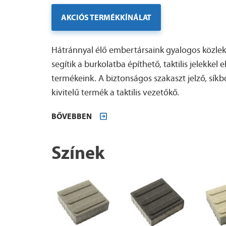
AKCIÓS TERMÉKKÍNÁLAT
Hátránnyal élő embertársaink gyalogos közlek
segítik a burkolatba építhető, taktilis jelekkel 
termékeink. A biztonságos szakaszt jelző, sík
kivitelű termék a taktilis vezetőkő.
BŐVEBBEN
Színek