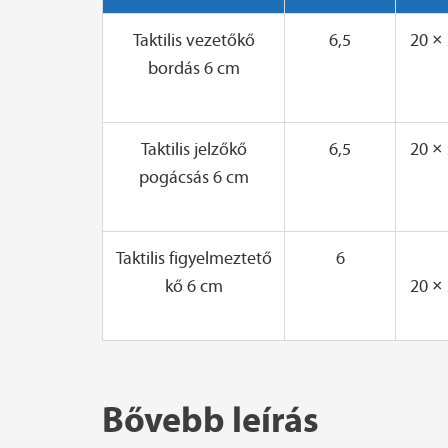
Taktilis vezetőkő
6,5
20 ×
bordás 6 cm
Taktilis jelzőkő
6,5
20 ×
pogácsás 6 cm
Taktilis figyelmeztető
6
kő 6 cm
20 ×
Bővebb leírás