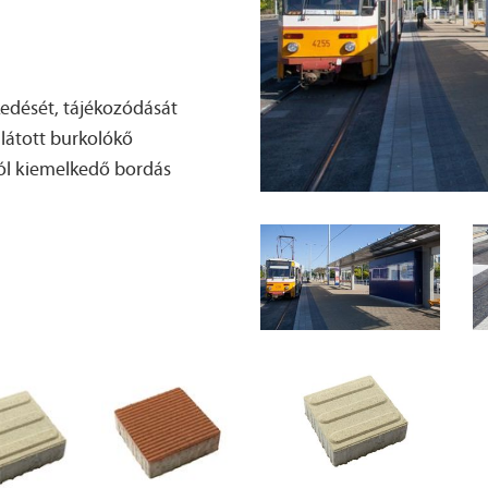
edését, tájékozódását
ellátott burkolókő
ból kiemelkedő bordás