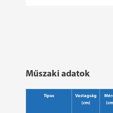
Műszaki adatok
Típus
Vastagság
Mér
(cm)
(cm