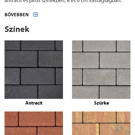
antracit és piros színekben, 8 és 6 cm vastagságban.
BŐVEBBEN
Színek
Antracit
Szürke