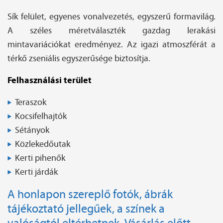
Sík felület, egyenes vonalvezetés, egyszerű formavilág.
A széles méretválaszték gazdag lerakási
mintavariációkat eredményez. Az igazi atmoszférát a
térkő zseniális egyszerűsége biztosítja.
Felhasználási terület
Teraszok
Kocsifelhajtók
Sétányok
Közlekedőutak
Kerti pihenők
Kerti járdák
A honlapon szereplő fotók, ábrák
tájékoztató jellegűek, a színek a
valóságtól eltérhetnek. Vásárlás előtt