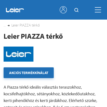
...
Leier PIAZZA térkő
Leier PIAZZA térkő
AKCIÓS TERMÉKKÍNÁLAT
A Piazza térkő ideális választás teraszokhoz,
kocsifelhajtókhoz, sétányokhoz, közlekedőutakhoz,
kerti pihenőkhöz és kerti járdákhoz. Elérhető szürke,