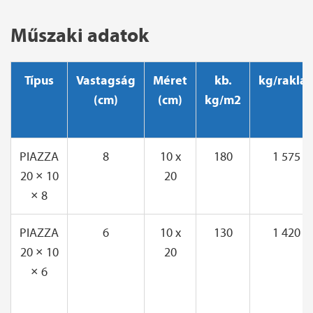
Műszaki adatok
Típus
Vastagság
Méret
kb.
kg/rakla
(cm)
(cm)
kg/m2
PIAZZA
8
10 x
180
1 575
20 × 10
20
× 8
PIAZZA
6
10 x
130
1 420
20 × 10
20
× 6