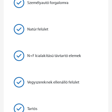
Személyautó forgalomra
Natúr felület
N+F kialakítású távtartó elemek
Vegyszereknek ellenálló felület
Tartós