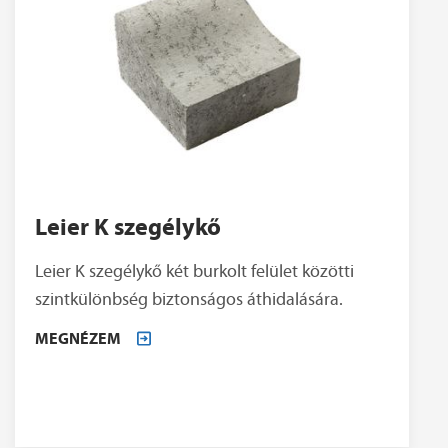
Leier K szegélykő
Leier K szegélykő két burkolt felület közötti
szintkülönbség biztonságos áthidalására.
MEGNÉZEM