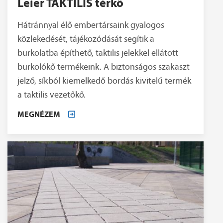
Leier TAKTILIS térkő
Hátránnyal élő embertársaink gyalogos
közlekedését, tájékozódását segítik a
burkolatba építhető, taktilis jelekkel ellátott
burkolókő termékeink. A biztonságos szakaszt
jelző, síkból kiemelkedő bordás kivitelű termék
a taktilis vezetőkő.
MEGNÉZEM