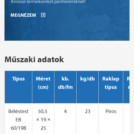
Keresse termékeinket partnereinknél!
MEGNÉZEM
Műszaki adatok
Típus
Méret
kb.
kg/db
Raklap
Ra
(cm)
db/fm
típus
mé
(
Béléstest
50,5
4
23
Piros
1
EB
× 19 ×
1
60/19B
25