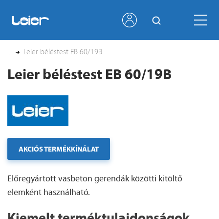
...
Leier béléstest EB 60/19B
Leier béléstest EB 60/19B
AKCIÓS TERMÉKKÍNÁLAT
Előregyártott vasbeton gerendák közötti kitöltő
elemként használható.
Kiemelt terméktulajdonságok