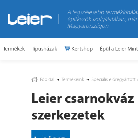
A legszélesebb termékkínálat
építkezők szolgálatában, már
Magyarországon.
Termékek
Típusházak
Kertshop
Épül a Leier Min
Főoldal
Termékeink
Speciális előregyártot
Leier csarnokváz
szerkezetek