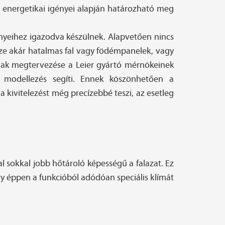
et energetikai igényei alapján határozható meg
ényeihez igazodva készülnek. Alapvetően nincs
sze akár hatalmas fal vagy födémpanelek, vagy
inak megtervezése a Leier gyártó mérnökeinek
M modellezés segíti. Ennek köszönhetően a
 kivitelezést még precízebbé teszi, az esetleg
 sokkal jobb hőtároló képességű a falazat. Ez
gy éppen a funkcióból adódóan speciális klímát