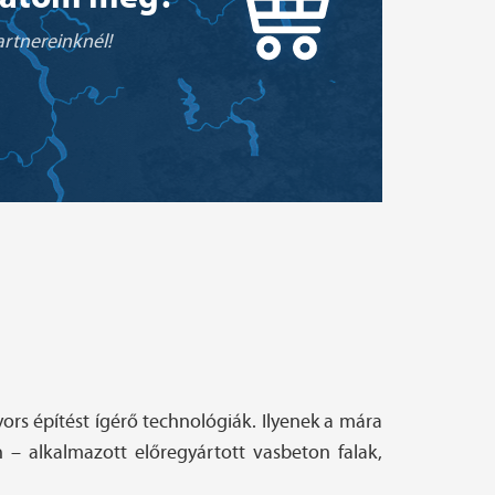
rtnereinknél!
ors építést ígérő technológiák. Ilyenek a mára
 – alkalmazott előregyártott vasbeton falak,