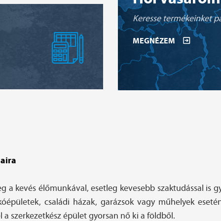
Keresse termékeinket pa
MEGNÉZEM
saira
g a kevés élőmunkával, esetleg kevesebb szaktudással is gy
kóépületek, családi házak, garázsok vagy műhelyek esetén
a szerkezetkész épület gyorsan nő ki a földből.