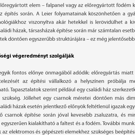
őregyártott elem – falpanel vagy az előregyártott födém kü
építés során. A Leier folyamatainak köszönhetően a gyárt
ógiákhoz viszonyítva akár hetekkel is lerövidülhet a kiv
családi házak, társasházak építése során már számtalan es
letek döntően egyszerűbb struktúrájára – ez még jelentősebb 
őségi végeredményt szolgálják
gyik fontos előnye önmagából adódik: előregyártás miatt
elezését az építési vállalkozó a helyszínen próbálja 
ó. Tapasztalatok szerint például egy családi ház szerkezetk
n szükség. Jóllehet egy csarnok méretei döntően más dim
saládi házak esetén jelentkező előnyök feltétlenül igazak egy 
 csarnok építése során jóval kevesebb zsaluzatra, és min
gyszerűen kialakítható a faltest és a födém. További munka 
 az elektromos és gépészeti elemekhez szükséges beépítés