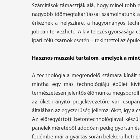
Számítások támasztják alá, hogy minél több el
nagyobb időmegtakarítással számolhatunk az 
érkeznek a helyszínre, a hagyományos technol
jobban tervezhető. A kivitelezés gyorsasága 
ipari célú csarnok esetén – tekintettel az épü
Hasznos műszaki tartalom, amelyek a min
A technológia a megrendelő számára kínált e
mintha egy más technológiájú épület kivit
természetesen jelentős élőmunka megspórolhat
az őket irányító projektvezetőre van csupá
általában az egyszerűség jellemzi őket, így a c
Az előregyártott betontechnológiával készülő
panelek méretéből adódóan pedig gyorsan és e
födémbe már a gyártás során belekerülhetnek