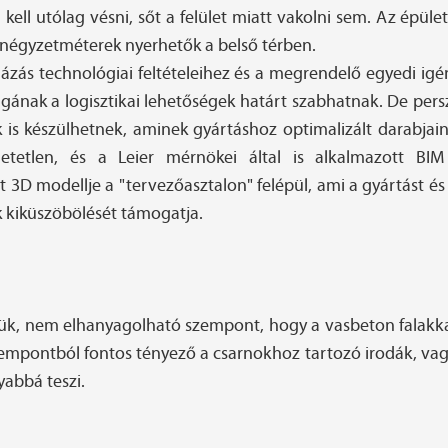
kell utólag vésni, sőt a felület miatt vakolni sem. Az épül
s négyzetméterek nyerhetők a belső térben.
zás technológiai feltételeihez és a megrendelő egyedi ig
ságának a logisztikai lehetőségek határt szabhatnak. De per
is készülhetnek, aminek gyártáshoz optimalizált darabja
etetlen, és a Leier mérnökei által is alkalmazott BI
3D modellje a "tervezőasztalon" felépül, ami a gyártást és a
k kiküszöbölését támogatja.
zük, nem elhanyagolható szempont, hogy a vasbeton falakkal
szempontból fontos tényező a csarnokhoz tartozó irodák, va
yabbá teszi.