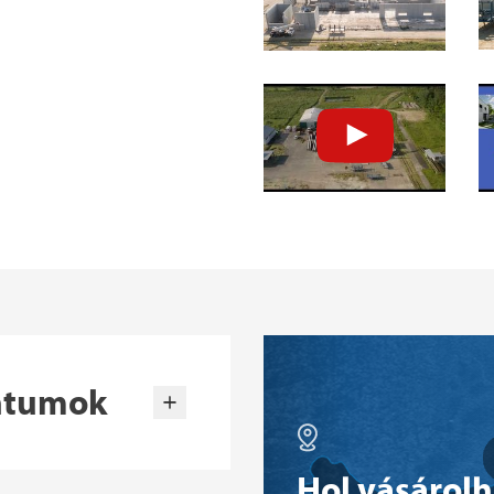
ntumok
Hol vásárol