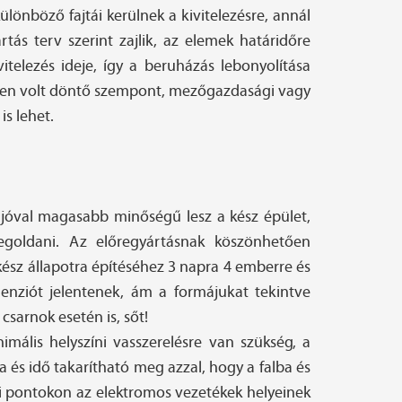
lönböző fajtái kerülnek a kivitelezésre, annál
ás terv szerint zajlik, az elemek határidőre
itelezés ideje, így a beruházás lebonyolítása
etben volt döntő szempont, mezőgazdasági vagy
is lehet.
 jóval magasabb minőségű lesz a kész épület,
megoldani. Az előregyártásnak köszönhetően
ész állapotra építéséhez 3 napra 4 emberre és
enziót jelentenek, ám a formájukat tekintve
csarnok esetén is, sőt!
imális helyszíni vasszerelésre van szükség, a
és idő takarítható meg azzal, hogy a falba és
i pontokon az elektromos vezetékek helyeinek