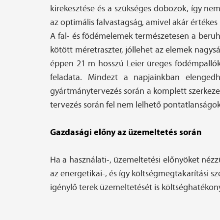
kirekesztése és a szükséges dobozok, így nem 
az optimális falvastagság, amivel akár értéke
A fal- és födémelemek természetesen a beruhá
kötött méretraszter, jóllehet az elemek nagy
éppen 21 m hosszú Leier üreges födémpallók 
feladata. Mindezt a napjainkban elengedh
gyártmánytervezés során a komplett szerkezet 
tervezés során fel nem lelhető pontatlanságo
Gazdasági előny az üzemeltetés során
Ha a használati-, üzemeltetési előnyöket néz
az energetikai-, és így költségmegtakarítási 
igénylő terek üzemeltetését is költséghatékon