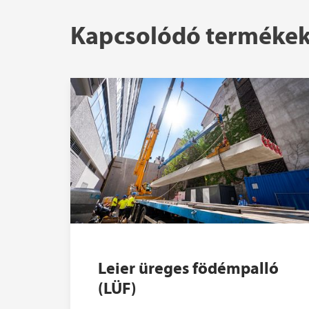
Kapcsolódó terméke
Leier üreges födémpalló
(LÜF)