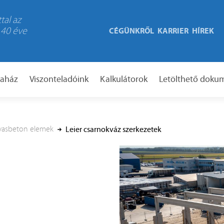
tal az
 40 éve
CÉGÜNKRŐL
KARRIER
HÍREK
taház
Viszonteladóink
Kalkulátorok
Letölthető dok
t vasbeton elemek
Leier csarnokváz szerkezetek