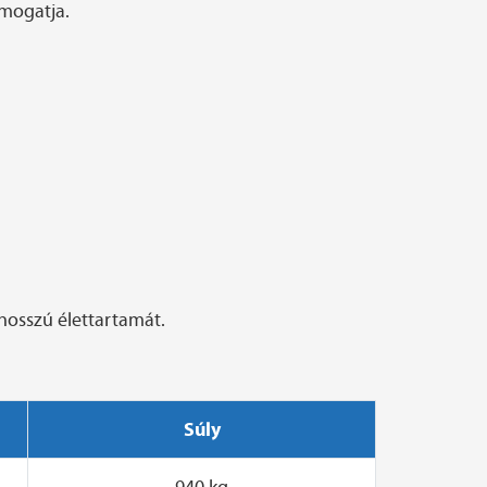
ámogatja.
hosszú élettartamát.
Súly
940 kg