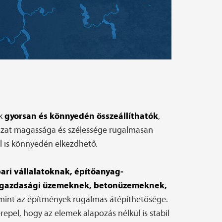
gyorsan és könnyedén összeállíthatók
ek
,
azat magassága és szélessége rugalmasan
ól is könnyedén elkezdhető.
pari vállalatoknak, építőanyag-
ezőgazdasági üzemeknek, betonüzemeknek,
mint az építmények rugalmas átépíthetősége.
epel, hogy az elemek alapozás nélkül is stabil