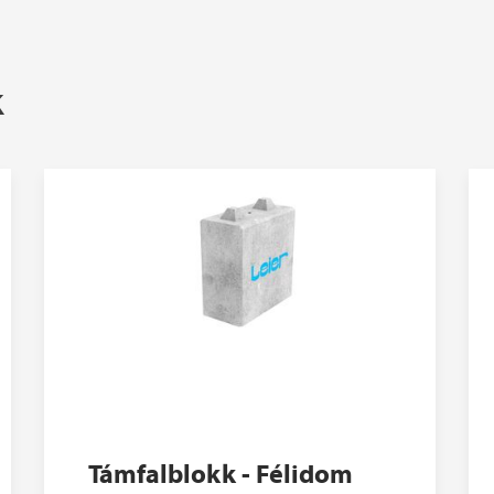
k
Támfalblokk - Félidom