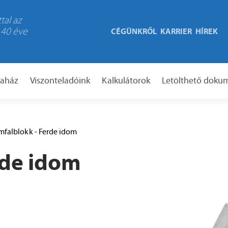
tal az
 40 éve
CÉGÜNKRŐL
KARRIER
HÍREK
taház
Viszonteladóink
Kalkulátorok
Letölthető dok
mfalblokk - Ferde idom
rde idom