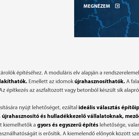
MEGNÉZEM
tárolók építéséhez. A moduláris elv alapján a rendszerelem
lakíthatók.
újrahasznosíthatók.
Emellett az idomok
A fal
z építkezés az aszfaltozott vagy betonból készült sík alapr
ideális választás építői
tására nyújt lehetőséget, ezáltal
 újrahasznosító és hulladékkezelő vállalatoknak, m
gyors és egyszerű építés
tt kiemelhetők a
lehetősége, vala
sználhatóságát is erősítik. A kiemelendő előnyök között szer