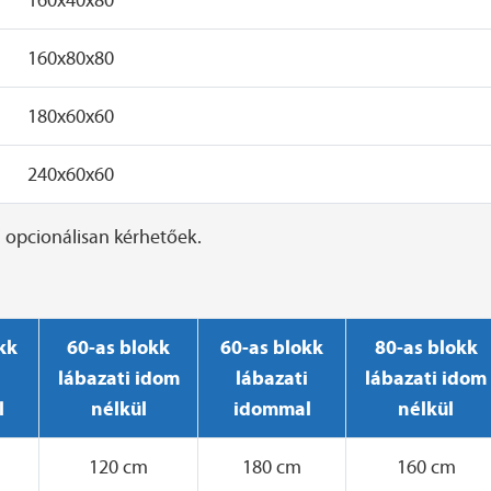
160x80x80
180x60x60
240x60x60
 opcionálisan kérhetőek.
kk
60-as blokk
60-as blokk
80-as blokk
i
lábazati idom
lábazati
lábazati idom
l
nélkül
idommal
nélkül
120 cm
180 cm
160 cm