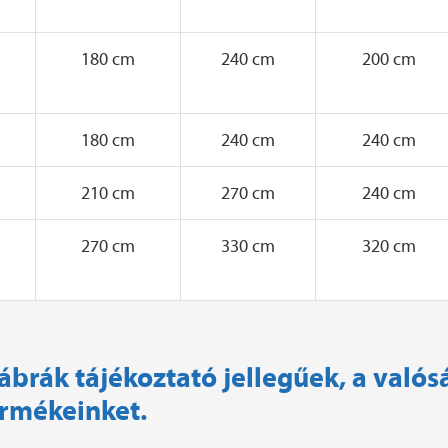
180 cm
240 cm
200 cm
180 cm
240 cm
240 cm
210 cm
270 cm
240 cm
270 cm
330 cm
320 cm
ábrák tájékoztató jellegűek, a valós
ermékeinket.