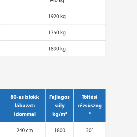
1920 kg
1350 kg
1890 kg
80-as blokk
Fajlagos
Töltési
lábazati
súly
rézsűszög
idommal
kg/m³
°
240 cm
1800
30°