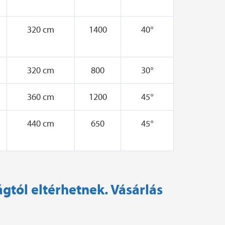
320 cm
1400
40°
320 cm
800
30°
360 cm
1200
45°
440 cm
650
45°
ágtól eltérhetnek. Vásárlás