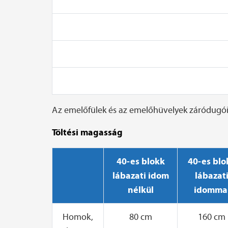
Az emelőfülek és az emelőhüvelyek záródugói
Töltési magasság
40-es blokk
40-es blo
lábazati idom
lábazat
nélkül
idomma
Homok,
80 cm
160 cm