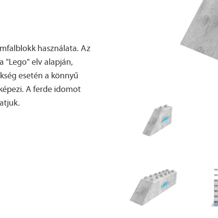
támfalblokk használata. Az
 "Lego" elv alapján,
ükség esetén a könnyű
 képezi. A ferde idomot
atjuk.