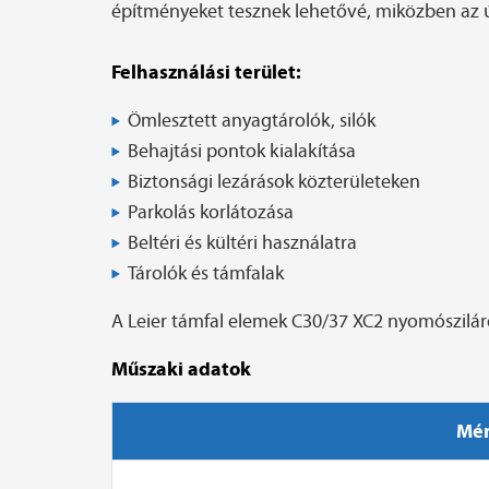
építményeket tesznek lehetővé, miközben az ú
Felhasználási terület:
Ömlesztett anyagtárolók, silók
Behajtási pontok kialakítása
Biztonsági lezárások közterületeken
Parkolás korlátozása
Beltéri és kültéri használatra
Tárolók és támfalak
A Leier támfal elemek C30/37 XC2 nyomószilár
Műszaki adatok
Mér