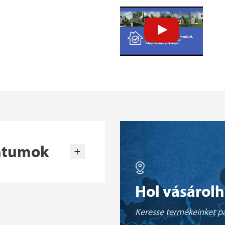
ntumok
Hol vásárol
Keresse termékeinket pa