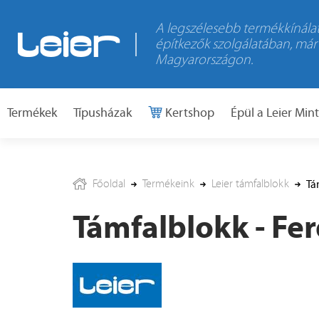
A legszélesebb termékkínálat
építkezők szolgálatában, már
Magyarországon.
Termékek
Típusházak
Kertshop
Épül a Leier Min
Főoldal
Termékeink
Leier támfalblokk
Tá
Támfalblokk - Fe