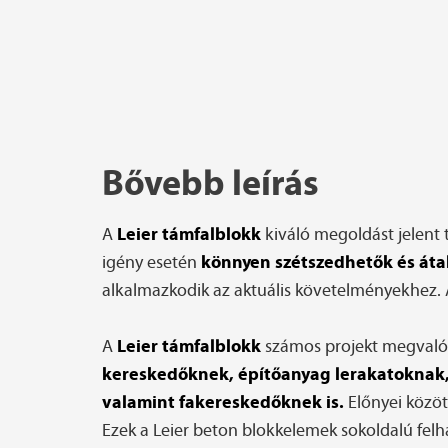
Bővebb leírás
Leier támfalblokk
A
kiváló megoldást jelent 
könnyen szétszedhetők és áta
igény esetén
alkalmazkodik az aktuális követelményekhez. A
Leier támfalblokk
A
számos projekt megvalósí
kereskedőknek, építőanyag lerakatoknak,
valamint fakereskedőknek is.
Előnyei közö
Ezek a Leier beton blokkelemek sokoldalú felha