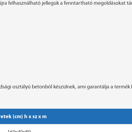
jra felhasználható jellegük a fenntartható megoldásokat t
dsági osztályú betonból készülnek, ami garantálja a termék 
etek (cm) h x sz x m
160x40x80