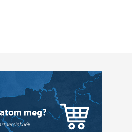
hatom meg?
rtnereinknél!