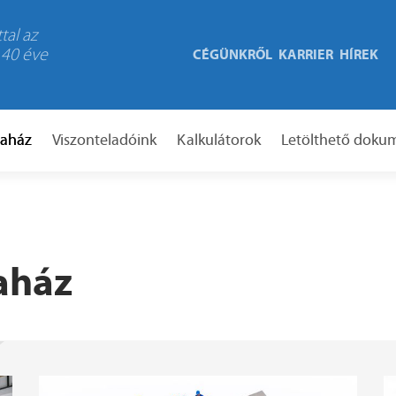
tal az
 40 éve
CÉGÜNKRŐL
KARRIER
HÍREK
taház
Viszonteladóink
Kalkulátorok
Letölthető dok
taház