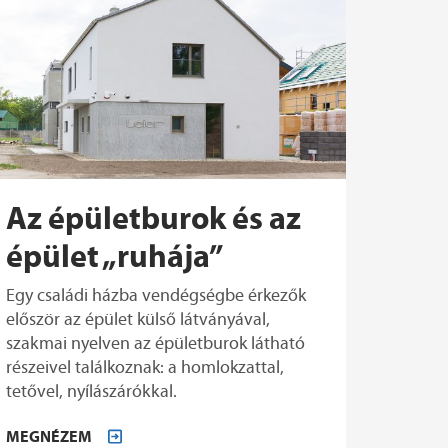
Az épületburok és az
épület „ruhája”
Egy családi házba vendégségbe érkezők
először az épület külső látványával,
szakmai nyelven az épületburok látható
részeivel találkoznak: a homlokzattal,
tetővel, nyílászárókkal.
MEGNÉZEM