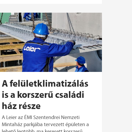
A felületklimatizálás
is a korszerű családi
ház része
A Leier az ÉMI Szentendrei Nemzeti
Mintaház parkjába tervezett épületen a
lehető legtöbb, ma keresett korszerű