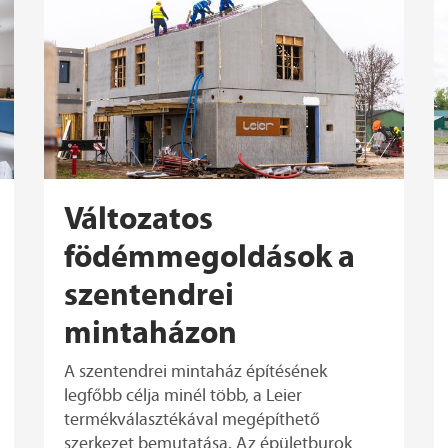
Változatos
födémmegoldások a
szentendrei
mintaházon
A szentendrei mintaház építésének
legfőbb célja minél több, a Leier
termékválasztékával megépíthető
szerkezet bemutatása. Az épületburok