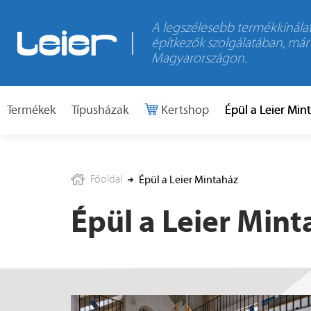
A legszélesebb termékkínálat
építkezők szolgálatában, már
Magyarországon.
Termékek
Típusházak
Kertshop
Épül a Leier Min
Főoldal
Épül a Leier Mintaház
Épül a Leier Min