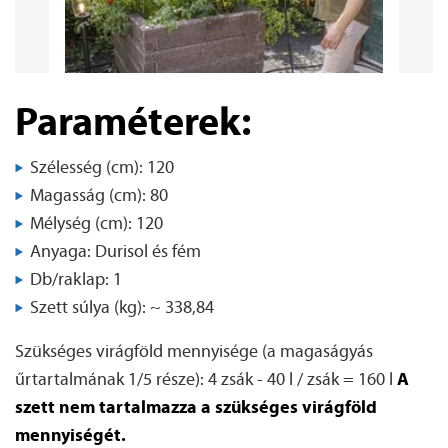
Paraméterek:
Szélesség (cm): 120
Magasság (cm): 80
Mélység (cm): 120
Anyaga: Durisol és fém
Db/raklap: 1
Szett súlya (kg): ~ 338,84
Szükséges virágföld mennyisége (a magaságyás
A
űrtartalmának 1/5 része): 4 zsák - 40 l / zsák = 160 l
szett nem tartalmazza a szükséges virágföld
mennyiségét.