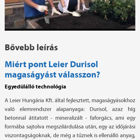
Bővebb leírás
Miért pont Leier Durisol
magaságyást válasszon?
Egyedülálló technológia
A Leier Hungária Kft. által fejlesztett, magaságyásokhoz
való elemrendszer alapanyaga: Durisol, azaz híg
betonnal átitatott - mineralizált - faforgács, ami egy
formába sajtolva megszilárdulása után, egy az időjárási
viszontagságoknak, de még a tűznek is ellenálló anyag,