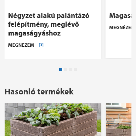
Négyzet alakú palántázó
Magasá
felépítmény, meglévő
MEGNÉZEM
magaságyáshoz
MEGNÉZEM
Hasonló termékek