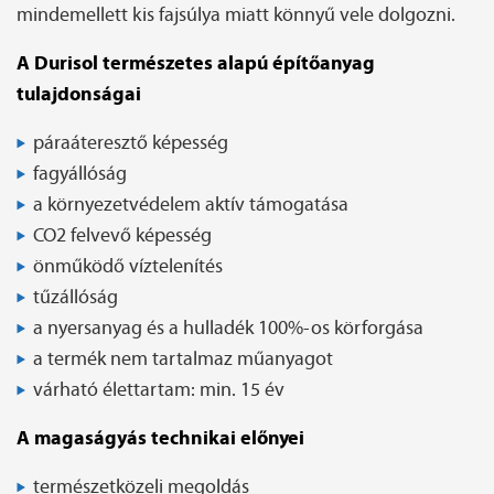
mindemellett kis fajsúlya miatt könnyű vele dolgozni.
A Durisol természetes alapú építőanyag
tulajdonságai
páraáteresztő képesség
fagyállóság
a környezetvédelem aktív támogatása
CO2 felvevő képesség
önműködő víztelenítés
tűzállóság
a nyersanyag és a hulladék 100%-os körforgása
a termék nem tartalmaz műanyagot
várható élettartam: min. 15 év
A magaságyás technikai előnyei
természetközeli megoldás