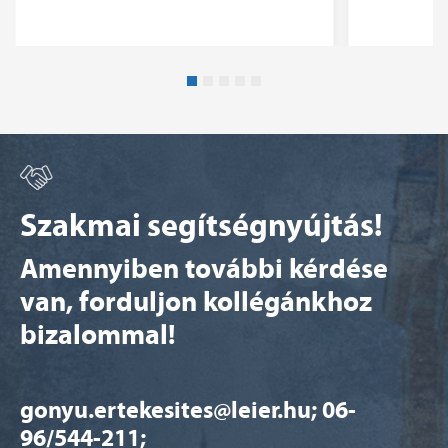
Szakmai segítségnyújtás!
Amennyiben további kérdése
van, forduljon kollégánkhoz
bizalommal!
gonyu.ertekesites@leier.hu; 06-
96/544-211;