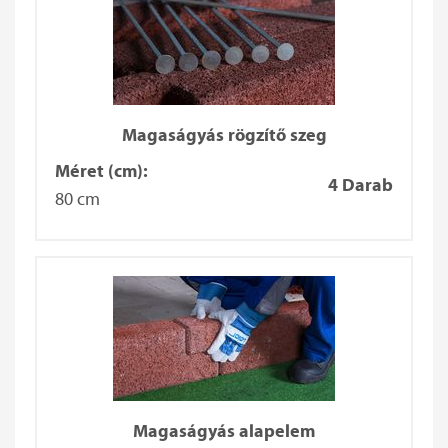
Magaságyás rögzítő szeg
Méret (cm):
4 Darab
80 cm
Magaságyás alapelem