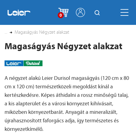
0
...
Magaságyás Négyzet alakzat
Magaságyás Négyzet alakzat
A négyzet alakú Leier Durisol magaságyás (120 cm x 80
cm x 120 cm) természetközeli megoldást kínál a
kertészkedésre. Képes áthidalni a rossz minőségű talaj,
a kis alapterület és a városi környezet kihívásait,
miközben környezetbarát. Anyagát a mineralizált,
újrahasznosított faforgács adja, így természetes és
környezetkímélő.