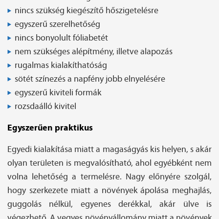
nincs szükség kiegészítő hőszigetelésre
egyszerű szerelhetőség
nincs bonyolult fóliabetét
nem szükséges alépítmény, illetve alapozás
rugalmas kialakíthatóság
sötét színezés a napfény jobb elnyelésére
egyszerű kiviteli formák
rozsdaálló kivitel
Egyszerűen praktikus
Egyedi kialakítása miatt a magaságyás kis helyen, s akár
olyan területen is megvalósítható, ahol egyébként nem
volna lehetőség a termelésre. Nagy előnyére szolgál,
hogy szerkezete miatt a növények ápolása meghajlás,
guggolás nélkül, egyenes derékkal, akár ülve is
végezhető. A vegyes növényállomány miatt a növények