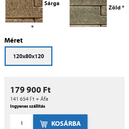
Sárga
Zöld *
*
Méret
120x80x120
179 900 Ft
141 654 Ft + Áfa
Ingyenes szállítás
KOSÁRBA