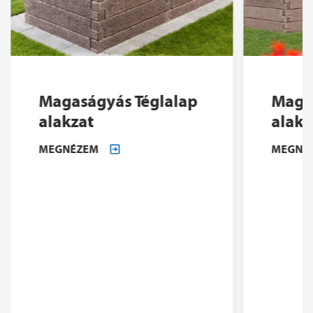
Magaságyás Téglalap
Maga
alakzat
alakz
MEGNÉZEM
MEGNÉ